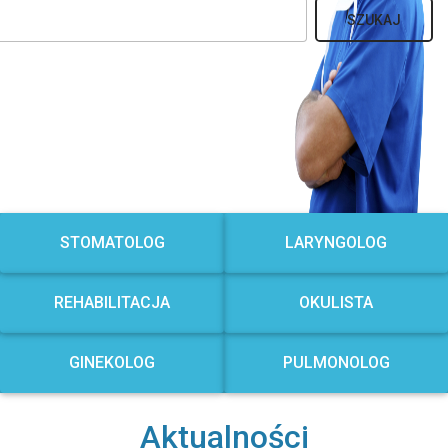
SZUKAJ
STOMATOLOG
LARYNGOLOG
REHABILITACJA
OKULISTA
GINEKOLOG
PULMONOLOG
Aktualności