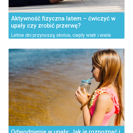
Aktywność fizyczna latem – ćwiczyć w
upały czy zrobić przerwę?
Letnie dni przynoszą słońce, ciepły wiatr i wiele
możliwości do...
Odwodnienie w upały: Jak je rozpoznać i