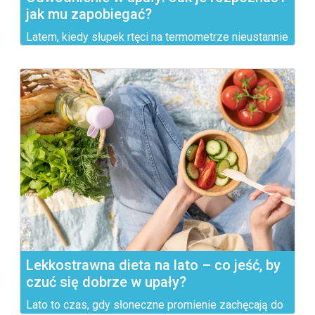
jak mu zapobiegać?
Latem, kiedy słupek rtęci na termometrze nieustannie
rośnie,...
Lekkostrawna dieta na lato – co jeść, by
czuć się dobrze w upały?
Lato to czas, gdy słoneczne promienie zachęcają do