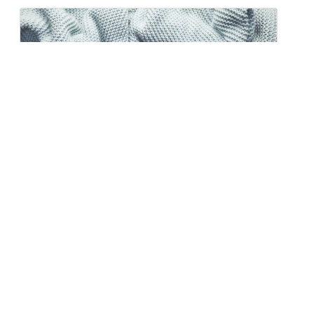
Zdrowa dieta na jesień – produkty,
które wzmocnią organizm
Jesień to czas, kiedy natura maluje świat barwami
złota, czerwieni...