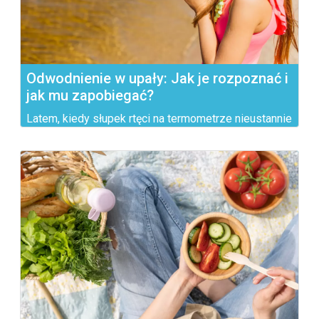
Odwodnienie w upały: Jak je rozpoznać i
jak mu zapobiegać?
Latem, kiedy słupek rtęci na termometrze nieustannie
rośnie,...