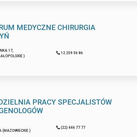
RUM MEDYCZNE CHIRURGIA
YŃ
NKA 17,
12 259 56 86
AŁOPOLSKIE )
DZIELNIA PRACY SPECJALISTÓW
GENOLOGÓW
(22) 446 77 77
(MAZOWIECKIE )