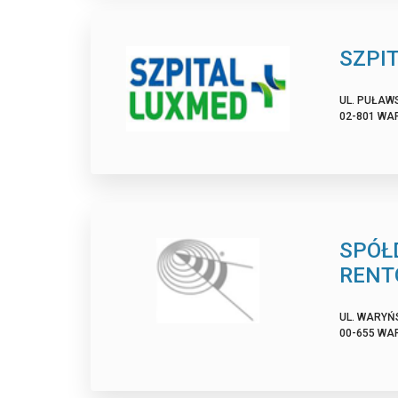
SZPI
UL. PUŁAW
02-801 WA
SPÓŁ
RENT
UL. WARYŃS
00-655 WA