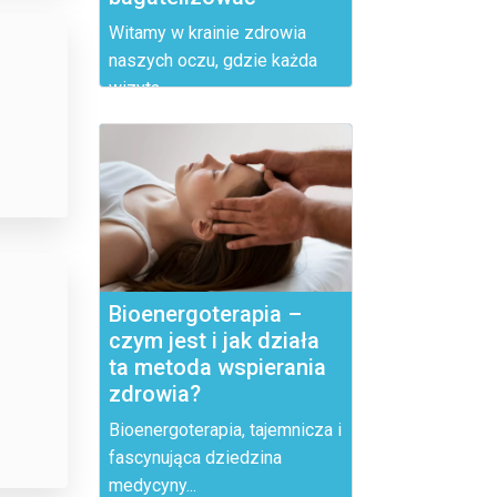
Witamy w krainie zdrowia
naszych oczu, gdzie każda
wizyta...
Bioenergoterapia –
czym jest i jak działa
ta metoda wspierania
zdrowia?
Bioenergoterapia, tajemnicza i
fascynująca dziedzina
medycyny...