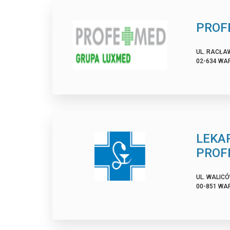
PROF
UL. RACŁAW
02-634 WA
LEKA
PROF
UL. WALICÓ
00-851 WA