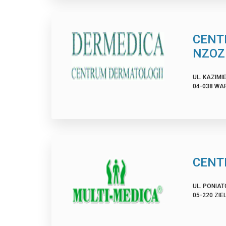
CENT
NZOZ
UL. KAZIMI
04-038 WA
CENT
UL. PONIAT
05-220 ZIE