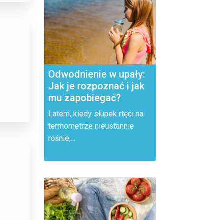
Odwodnienie w upały:
Jak je rozpoznać i jak
mu zapobiegać?
Latem, kiedy słupek rtęci na
termometrze nieustannie
rośnie,...