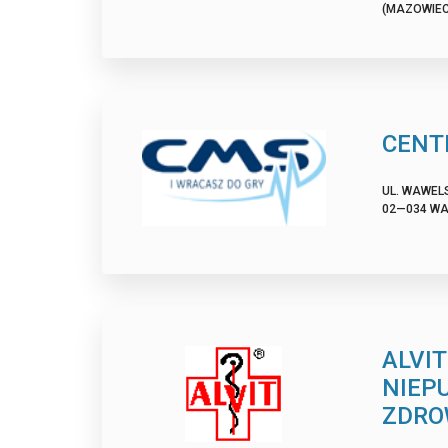
(MAZOWIECK
CENT
UL. WAWELS
02—034 WA
ALVI
NIEP
ZDRO