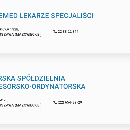
EMED LEKARZE SPECJALIŚCI
ICKA 132B,
22 33 22 844
RSZAWA (MAZOWIECKIE )
RSKA SPÓŁDZIELNIA
ESORSKO-ORDYNATORSKA
W 20,
(22) 654-89-29
RSZAWA (MAZOWIECKIE )