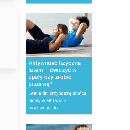
Aktywność fizyczna
latem – ćwiczyć w
upały czy zrobić
przerwę?
Letnie dni przynoszą słońce,
ciepły wiatr i wiele
możliwości do...