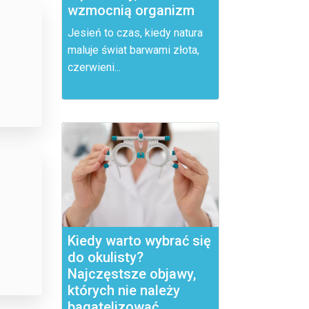
wzmocnią organizm
Jesień to czas, kiedy natura
maluje świat barwami złota,
czerwieni...
Kiedy warto wybrać się
do okulisty?
Najczęstsze objawy,
których nie należy
bagatelizować