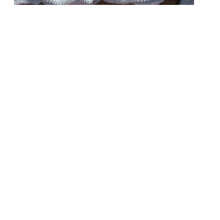
Zdrowa dieta na jesień – produkty,
które wzmocnią organizm
Jesień to czas, kiedy natura maluje świat barwami
złota, czerwieni...