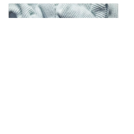
Zdrowa dieta na jesień – produkty,
które wzmocnią organizm
Jesień to czas, kiedy natura maluje świat barwami
złota, czerwieni...