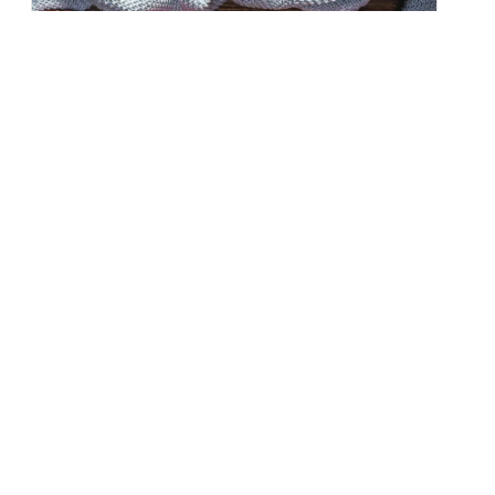
Zdrowa dieta na jesień – produkty,
które wzmocnią organizm
Jesień to czas, kiedy natura maluje świat barwami
złota, czerwieni...