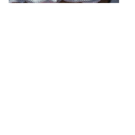
Zdrowa dieta na jesień – produkty,
które wzmocnią organizm
Jesień to czas, kiedy natura maluje świat barwami
złota, czerwieni...