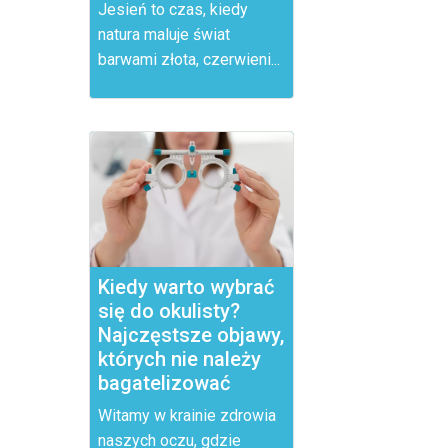
Jesień to czas, kiedy
natura maluje świat
barwami złota, czerwieni...
Kiedy warto wybrać
się do okulisty?
Najczęstsze objawy,
których nie należy
bagatelizować
Witamy w krainie zdrowia
naszych oczu, gdzie