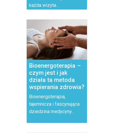
każda wizyta...
Bioenergoterapia –
czym jest i jak
działa ta metoda
wspierania zdrowia?
Bioenergoterapia,
tajemnicza i fascynująca
dziedzina medycyny...