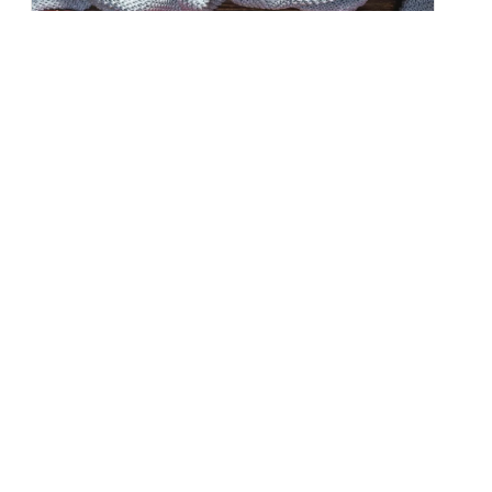
Zdrowa dieta na jesień – produkty,
które wzmocnią organizm
Jesień to czas, kiedy natura maluje świat barwami
złota, czerwieni...