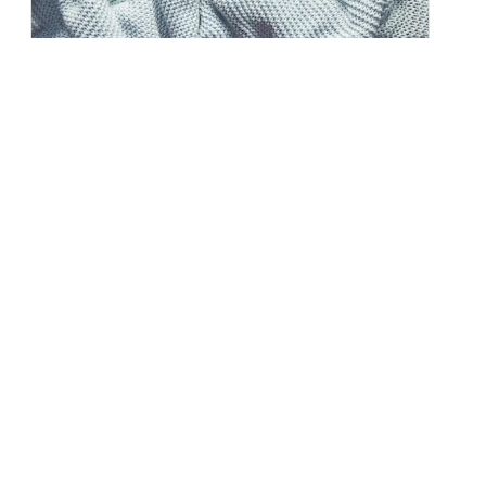
Zdrowa dieta na jesień – produkty,
które wzmocnią organizm
Jesień to czas, kiedy natura maluje świat barwami
złota, czerwieni...